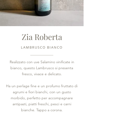
Zia Roberta
LAMBRUSCO BIANCO
Realizzato con uve Salamino vinificate in
bianco, questo Lambrusco si presenta
fresco, vivace e delicato.
Ha un perlage fine e un profumo fruttato di
agrumi e fiori bianchi, con un gusto
morbido, perfetto per accompagnare
antipasti, piatti freschi, pesci e carni
bianche. Tappo a corona.