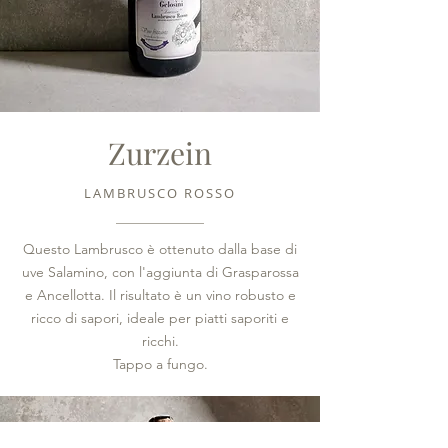
Zurzein
LAMBRUSCO ROSSO
Questo Lambrusco è ottenuto dalla base di
uve Salamino, con l'aggiunta di Grasparossa
e Ancellotta. Il risultato è un vino robusto e
ricco di sapori, ideale per piatti saporiti e
ricchi.
Tappo a fungo.